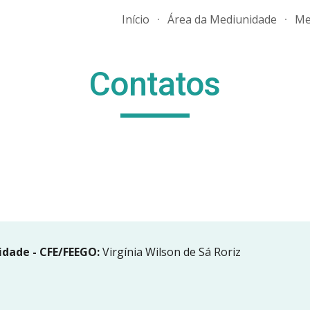
Início
Área da Mediunidade
Me
ip to main content
Skip to navigat
Contatos
dade - CFE/FEEGO:
 Virgínia Wilson de Sá Roriz