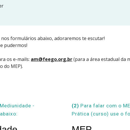
er
 nos formulários abaixo, adoraremos te escutar!
ue pudermos!
ra os e-mails: 
am@feego.org.br
 (para a 
so do MEP).
Mediunidade - 
(2) 
Para falar com o ME
 aba
ixo:
Prática (curso) use o f