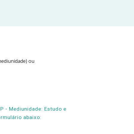
área estadual da mediunidade) ou 
P - Mediunidade: Estudo e 
ormulário aba
ixo: