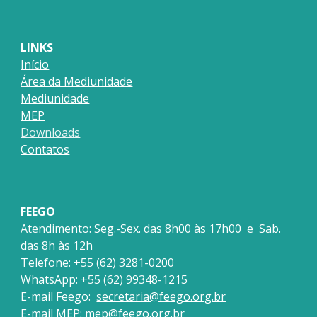
LINKS
Início
Área da Mediunidade
Mediunidade
MEP
Downloads
Contatos
FEEGO
Atendimento:
Seg.-Sex. das
8
h
0
0 às 1
7
h
0
0 e Sab.
das 8h às 12h
Telefone: +55 (62) 3281-0200
WhatsApp: +55 (62) 99348-1215
E-mail Feego:
secretaria@feego.org.br
E-mail MEP:
mep@feego.org.br